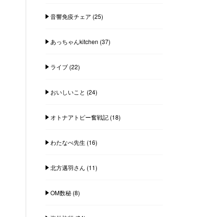
音響免疫チェア
(25)
あっちゃんkitchen
(37)
ライブ
(22)
おいしいこと
(24)
オトナアトピー奮戦記
(18)
わたなべ先生
(16)
北方邁羽さん
(11)
OM数秘
(8)