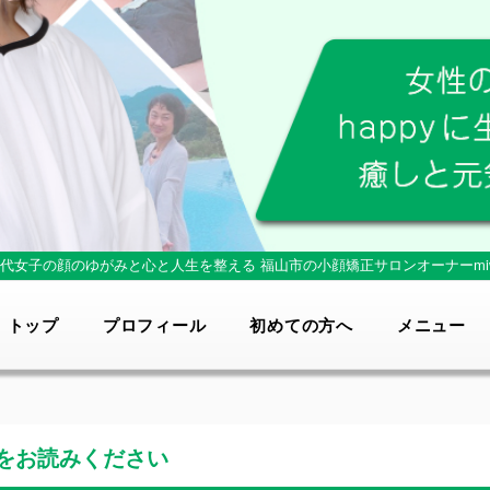
0代女子の顔のゆがみと心と人生を整える
福山市の小顔矯正サロンオーナーmi
トップ
プロフィール
初めての方へ
メニュー
をお読みください