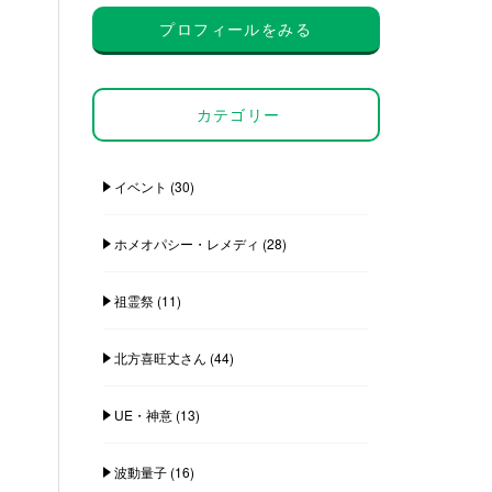
プロフィールをみる
カテゴリー
イベント
(30)
ホメオパシー・レメディ
(28)
祖霊祭
(11)
北方喜旺丈さん
(44)
UE・神意
(13)
波動量子
(16)