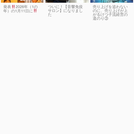
発表
2026年（1の
ついに！【音響免疫
売り上げを追わない
サロン】になりまし
のに、売り上げが上
年）の1月11日に
た
がるけつ子流経営の
道のり③