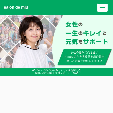
salon de miu
Toggl
navig
40代女子の顔のゆがみと心と人生を整える
福山市の小顔矯正サロンオーナーmiwa