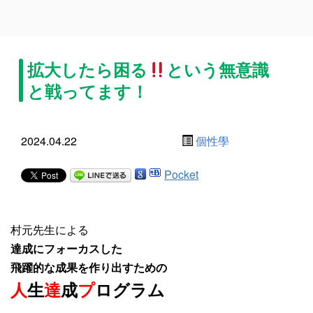
拡大したら困る
という無意識
と戦ってます！
2024.04.22
個性學
Pocket
村元先生による
達成にフォーカスした
飛躍的な成果を作り出すための
人
生
達
成
プ
ログラム