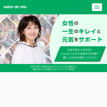
salon de miu
Toggl
navig
40代女子の顔のゆがみと心と人生を整える
福山市の小顔矯正サロンオーナーmiwa