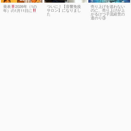
発表
2026年（1の
ついに！【音響免疫
売り上げを追わない
サロン】になりまし
のに、売り上げが上
年）の1月11日に
た
がるけつ子流経営の
道のり③