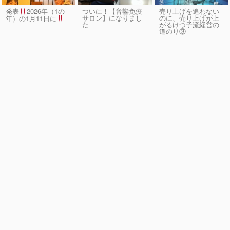
発表
2026年（1の
ついに！【音響免疫
売り上げを追わない
サロン】になりまし
のに、売り上げが上
年）の1月11日に
た
がるけつ子流経営の
道のり③