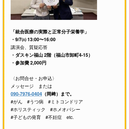
「統合医療の実際と正常分子栄養学」
・9/7㈯ 13:00〜16:00
講演会、質疑応答
・ダスキン福山 2階（福山市卸町4-15）
・参加費 2,000円
〈お問合せ・お申込〉
メッセージ または
090-7976-0404
（岡﨑）まで。
#がん #うつ病 #ミトコンドリア
#ホリスティック #ホメオパシー
#子どもの発育 #不妊症 etc.