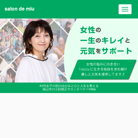
salon de miu
Toggl
navig
40代女子の顔のゆがみと心と人生を整える
福山市の小顔矯正サロンオーナーmiwa