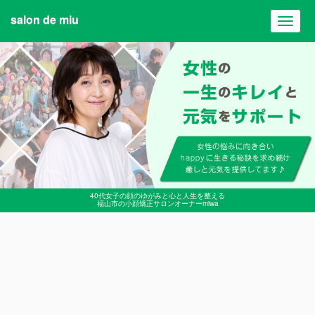
salon de miu
Toggl
navig
40代女子の顔のゆがみと心と人生を整える
福山市の小顔矯正サロンオーナーmiwa