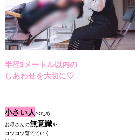
半径3メートル以内の
しあわせを大切に♡
小さい人
のため
無意識
お母さんの
を
コツコツ育てていく