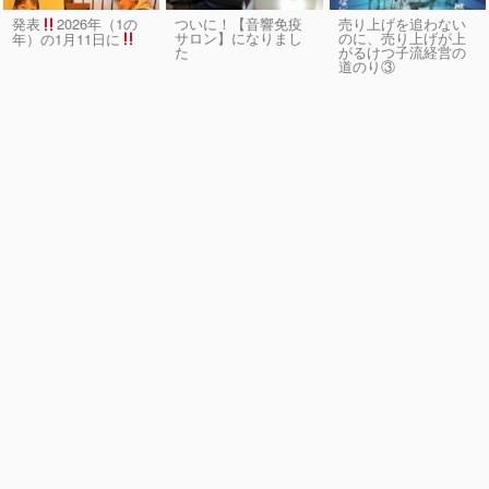
発表
2026年（1の
ついに！【音響免疫
売り上げを追わない
サロン】になりまし
のに、売り上げが上
年）の1月11日に
た
がるけつ子流経営の
道のり③