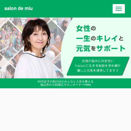
salon de miu
Toggl
navig
40代女子の顔のゆがみと心と人生を整える
福山市の小顔矯正サロンオーナーmiwa