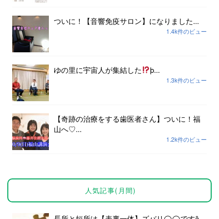
ついに！【音響免疫サロン】になりました...
1.4k件のビュー
ゆの里に宇宙人が集結した
þ...
1.3k件のビュー
【奇跡の治療をする歯医者さん】ついに！福
山へ♡...
1.2k件のビュー
人気記事(月間)
長所と短所は【表裏一体】ズバリ◯◯ですȃ...