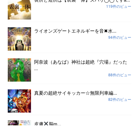
119件のビュー
ライオンズゲートエネルギーを音✖︎水...
94件のビュー
阿奈波（あなば）神社は超絶『穴場』だった
...
88件のビュー
真夏の超絶サイキッカー☆無限列車編...
82件のビュー
皮膚
脳ɱ...
79件のビュー