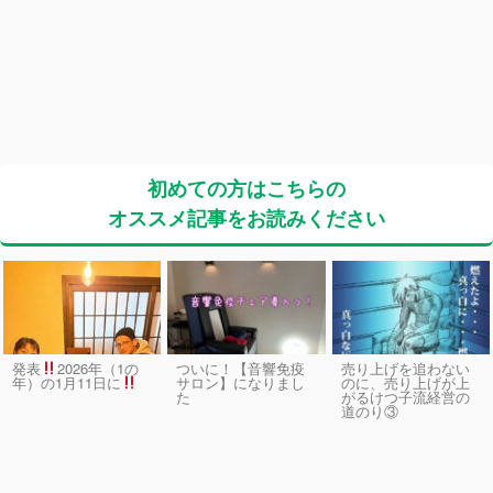
初めての方はこちらの
オススメ記事をお読みください
発表
2026年（1の
ついに！【音響免疫
売り上げを追わない
サロン】になりまし
のに、売り上げが上
年）の1月11日に
た
がるけつ子流経営の
道のり③