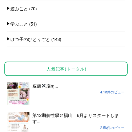
遊ぶこと
(70)
学ぶこと
(51)
けつ子のひとりごと
(143)
人気記事(トータル)
皮膚
脳ɱ...
4.1k件のビュー
第12期個性學＠福山 6月よりスタートしま
す...
2.5k件のビュー