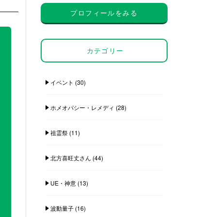
プロフィールをみる
カテゴリー
イベント
(30)
ホメオパシー・レメディ
(28)
祖霊祭
(11)
北方喜旺丈さん
(44)
UE・神意
(13)
波動量子
(16)