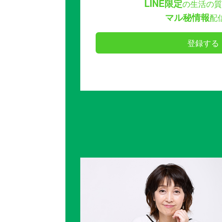
LINE限定
の生活の質
マル秘情報
配
登録する