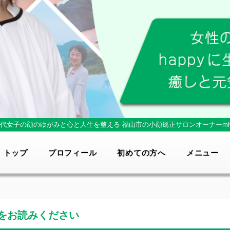
0代女子の顔のゆがみと心と人生を整える
福山市の小顔矯正サロンオーナーmi
トップ
プロフィール
初めての方へ
メニュー
をお読みください