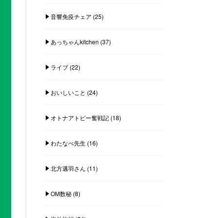
音響免疫チェア
(25)
あっちゃんkitchen
(37)
ライブ
(22)
おいしいこと
(24)
オトナアトピー奮戦記
(18)
わたなべ先生
(16)
北方邁羽さん
(11)
OM数秘
(8)