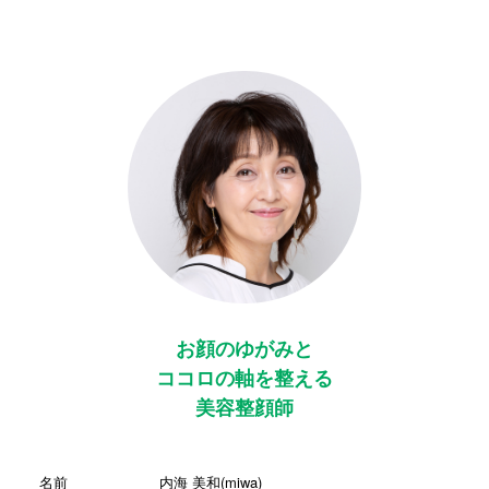
お顔のゆがみと
ココロの軸を整える
美容整顔師
名前
内海 美和(miwa)