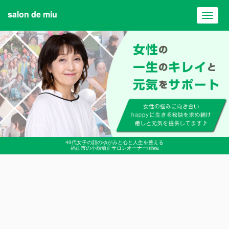
salon de miu
Toggl
navig
40代女子の顔のゆがみと心と人生を整える
福山市の小顔矯正サロンオーナーmiwa