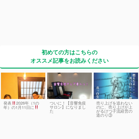
初めての方はこちらの
オススメ記事をお読みください
発表
2026年（1の
ついに！【音響免疫
売り上げを追わない
サロン】になりまし
のに、売り上げが上
年）の1月11日に
た
がるけつ子流経営の
道のり③