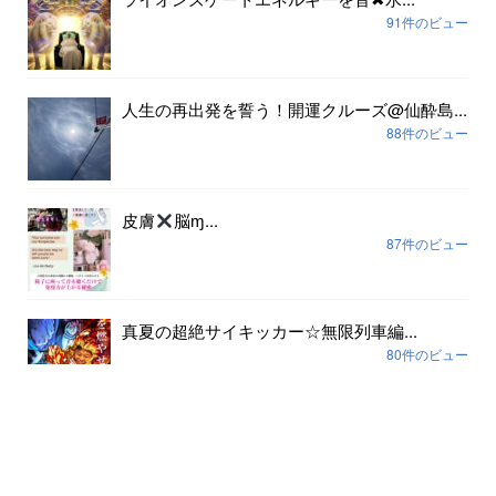
91件のビュー
人生の再出発を誓う！開運クルーズ@仙酔島...
88件のビュー
皮膚
脳ɱ...
87件のビュー
真夏の超絶サイキッカー☆無限列車編...
80件のビュー
アーカイブ