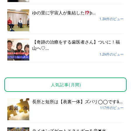
ゆの里に宇宙人が集結した
þ...
1.3k件のビュー
【奇跡の治療をする歯医者さん】ついに！福
山へ♡...
1.2k件のビュー
人気記事(月間)
長所と短所は【表裏一体】ズバリ◯◯ですȃ...
117件のビュー
ライオンズゲートエネルギーを音✖︎水...