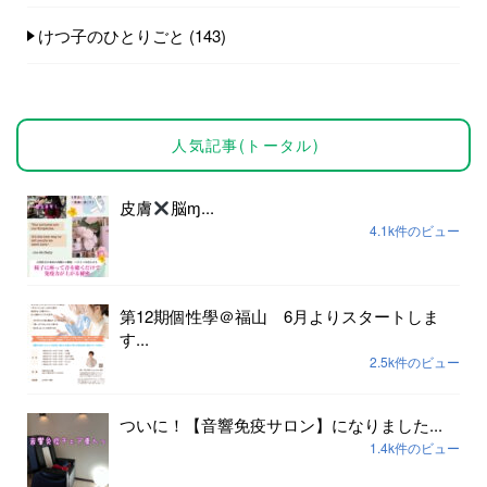
けつ子のひとりごと
(143)
人気記事(トータル)
皮膚
脳ɱ...
4.1k件のビュー
第12期個性學＠福山 6月よりスタートしま
す...
2.5k件のビュー
ついに！【音響免疫サロン】になりました...
1.4k件のビュー