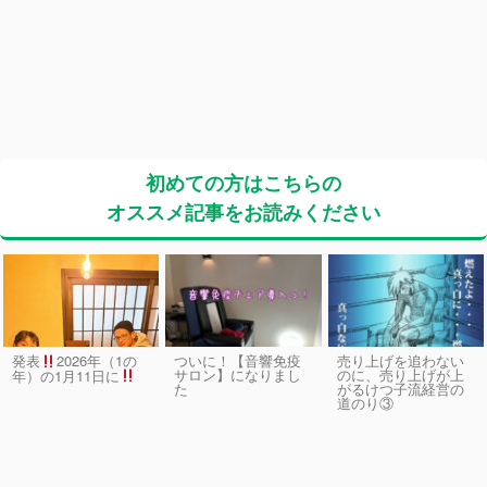
初めての方はこちらの
オススメ記事をお読みください
発表
2026年（1の
ついに！【音響免疫
売り上げを追わない
サロン】になりまし
のに、売り上げが上
年）の1月11日に
た
がるけつ子流経営の
道のり③