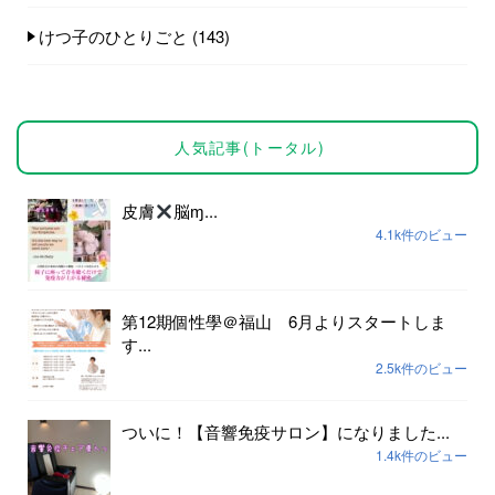
けつ子のひとりごと
(143)
人気記事(トータル)
皮膚
脳ɱ...
4.1k件のビュー
第12期個性學＠福山 6月よりスタートしま
す...
2.5k件のビュー
ついに！【音響免疫サロン】になりました...
1.4k件のビュー