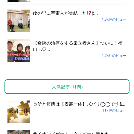
ゆの里に宇宙人が集結した
þ...
1.3k件のビュー
【奇跡の治療をする歯医者さん】ついに！福
山へ♡...
1.2k件のビュー
人気記事(月間)
長所と短所は【表裏一体】ズバリ◯◯ですȃ...
117件のビュー
ライオンズゲートエネルギーを音✖︎水...