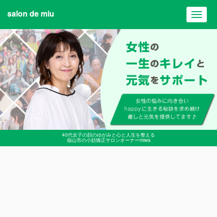
salon de miu
Toggl
navig
40代女子の顔のゆがみと心と人生を整える
福山市の小顔矯正サロンオーナーmiwa