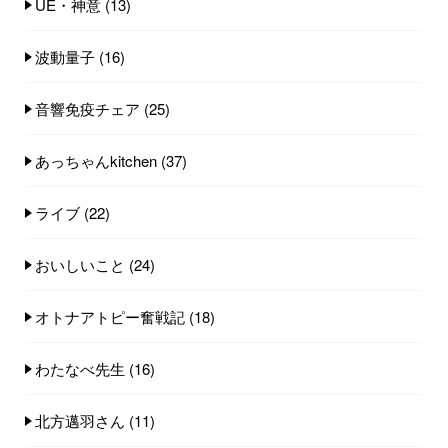
UE・神意
(13)
波動量子
(16)
音響免疫チェア
(25)
あっちゃんkitchen
(37)
ライブ
(22)
おいしいこと
(24)
オトナアトピー奮戦記
(18)
わたなべ先生
(16)
北方邁羽さん
(11)