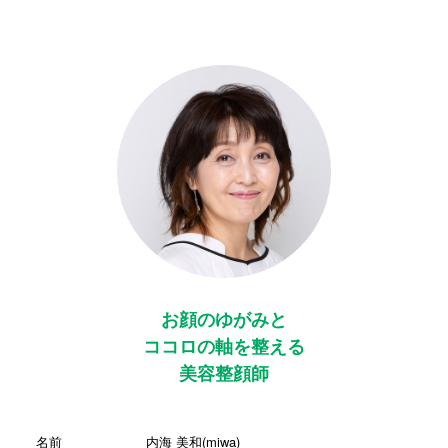
お顔のゆがみと
ココロの軸を整える
美容整顔師
名前
内海 美和(miwa)