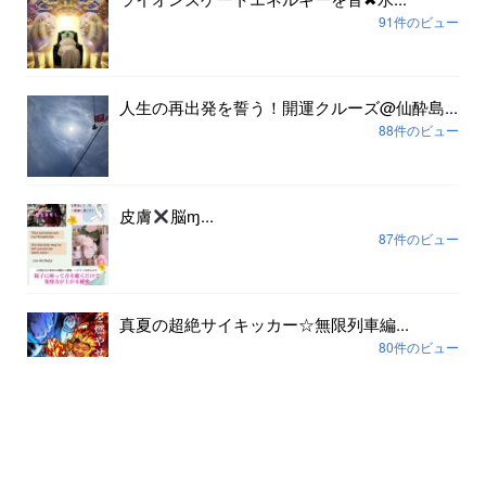
91件のビュー
人生の再出発を誓う！開運クルーズ@仙酔島...
88件のビュー
皮膚
脳ɱ...
87件のビュー
真夏の超絶サイキッカー☆無限列車編...
80件のビュー
アーカイブ