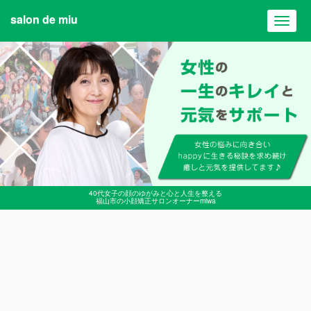
salon de miu
Toggl
navig
40代女子の顔のゆがみと心と人生を整える
福山市の小顔矯正サロンオーナーmiwa