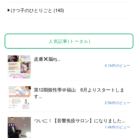
けつ子のひとりごと
(143)
人気記事(トータル)
皮膚
脳ɱ...
4.1k件のビュー
第12期個性學＠福山 6月よりスタートしま
す...
2.5k件のビュー
ついに！【音響免疫サロン】になりました...
1.4k件のビュー