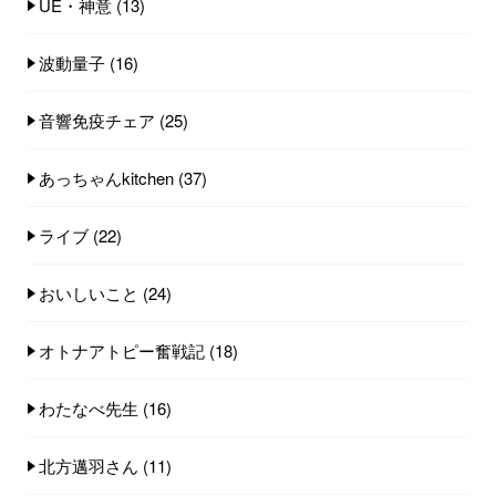
UE・神意
(13)
波動量子
(16)
音響免疫チェア
(25)
あっちゃんkitchen
(37)
ライブ
(22)
おいしいこと
(24)
オトナアトピー奮戦記
(18)
わたなべ先生
(16)
北方邁羽さん
(11)