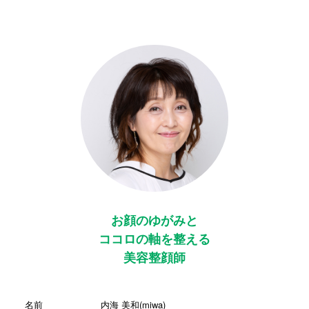
お顔のゆがみと
ココロの軸を整える
美容整顔師
名前
内海 美和(miwa)