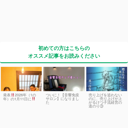
初めての方はこちらの
オススメ記事をお読みください
発表
2026年（1の
ついに！【音響免疫
売り上げを追わない
サロン】になりまし
のに、売り上げが上
年）の1月11日に
た
がるけつ子流経営の
道のり③