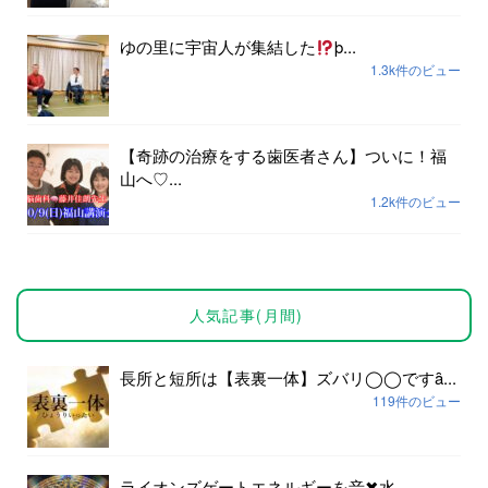
ゆの里に宇宙人が集結した
þ...
1.3k件のビュー
【奇跡の治療をする歯医者さん】ついに！福
山へ♡...
1.2k件のビュー
人気記事(月間)
長所と短所は【表裏一体】ズバリ◯◯ですȃ...
119件のビュー
ライオンズゲートエネルギーを音✖︎水...