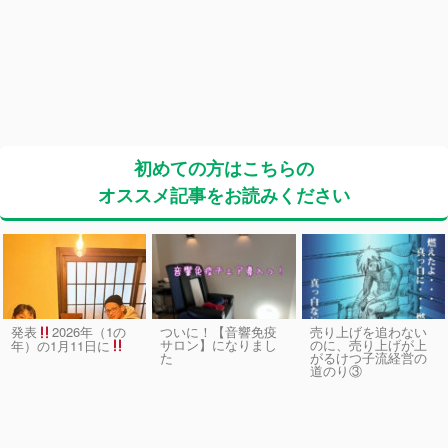
初めての方はこちらの
オススメ記事をお読みください
発表
2026年（1の
ついに！【音響免疫
売り上げを追わない
サロン】になりまし
のに、売り上げが上
年）の1月11日に
た
がるけつ子流経営の
道のり③