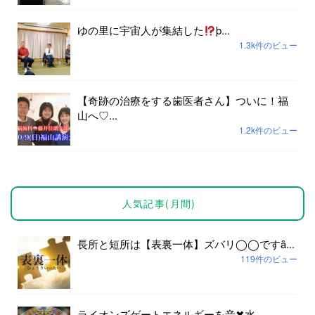
ゆの里に宇宙人が集結した
þ...
1.3k件のビュー
【奇跡の治療をする歯医者さん】ついに！福
山へ♡...
1.2k件のビュー
人気記事(月間)
長所と短所は【表裏一体】ズバリ◯◯ですȃ...
119件のビュー
ライオンズゲートエネルギーを音✖︎水...