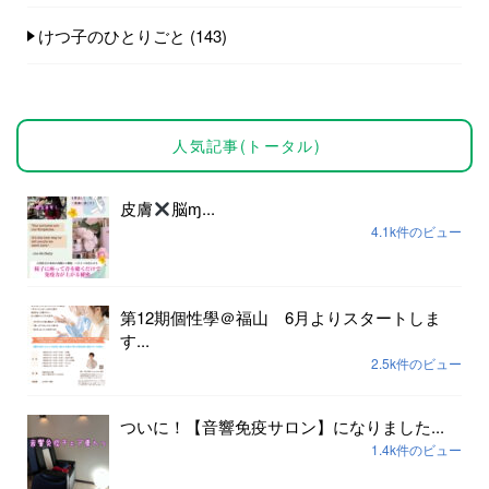
けつ子のひとりごと
(143)
人気記事(トータル)
皮膚
脳ɱ...
4.1k件のビュー
第12期個性學＠福山 6月よりスタートしま
す...
2.5k件のビュー
ついに！【音響免疫サロン】になりました...
1.4k件のビュー