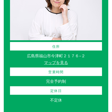
住所
広島県福山市今津町２１７６−２
マップを見る
営業時間
完全予約制
定休日
不定休