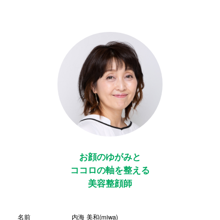
お顔のゆがみと
ココロの軸を整える
美容整顔師
名前
内海 美和(miwa)