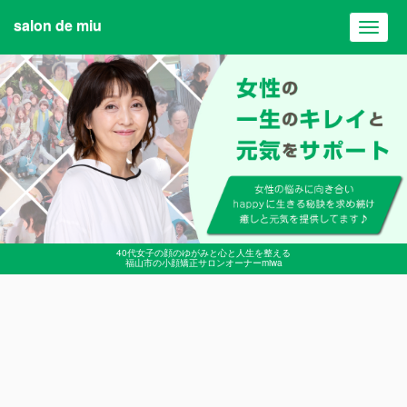
salon de miu
Toggl
navig
40代女子の顔のゆがみと心と人生を整える
福山市の小顔矯正サロンオーナーmiwa