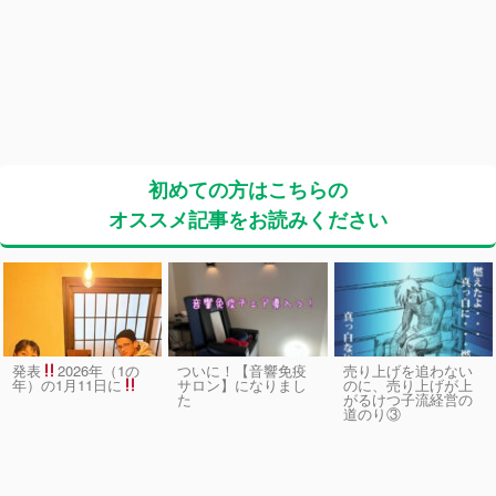
初めての方はこちらの
オススメ記事をお読みください
発表
2026年（1の
ついに！【音響免疫
売り上げを追わない
サロン】になりまし
のに、売り上げが上
年）の1月11日に
た
がるけつ子流経営の
道のり③