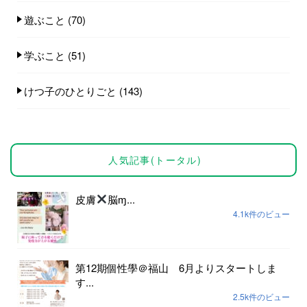
遊ぶこと
(70)
学ぶこと
(51)
けつ子のひとりごと
(143)
人気記事(トータル)
皮膚
脳ɱ...
4.1k件のビュー
第12期個性學＠福山 6月よりスタートしま
す...
2.5k件のビュー