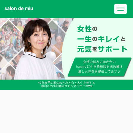
salon de miu
Toggl
navig
40代女子の顔のゆがみと心と人生を整える
福山市の小顔矯正サロンオーナーmiwa