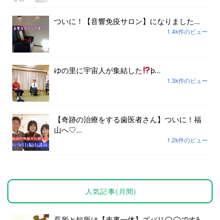
ついに！【音響免疫サロン】になりました...
1.4k件のビュー
ゆの里に宇宙人が集結した
þ...
1.3k件のビュー
【奇跡の治療をする歯医者さん】ついに！福
山へ♡...
1.2k件のビュー
人気記事(月間)
長所と短所は【表裏一体】ズバリ◯◯ですȃ...