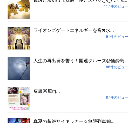
117件のビュー
ライオンズゲートエネルギーを音✖︎水...
91件のビュー
人生の再出発を誓う！開運クルーズ@仙酔島...
88件のビュー
皮膚
脳ɱ...
87件のビュー
真夏の超絶サイキッカー☆無限列車編...
80件のビュー