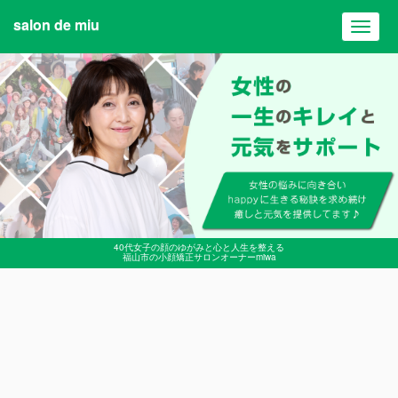
salon de miu
Toggl
navig
40代女子の顔のゆがみと心と人生を整える
福山市の小顔矯正サロンオーナーmiwa