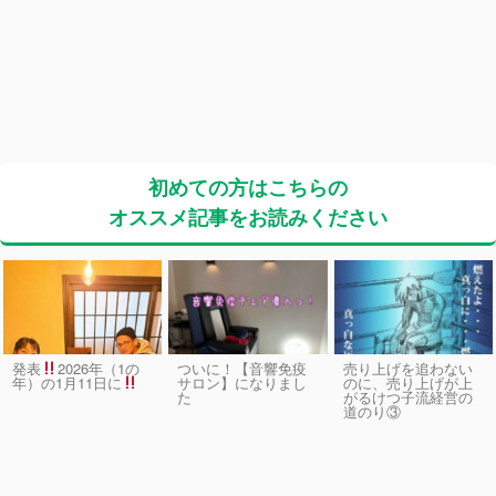
初めての方はこちらの
オススメ記事をお読みください
発表
2026年（1の
ついに！【音響免疫
売り上げを追わない
サロン】になりまし
のに、売り上げが上
年）の1月11日に
た
がるけつ子流経営の
道のり③