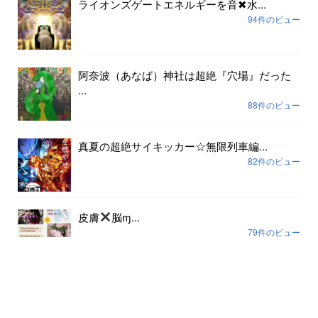
ライオンズゲートエネルギーを音✖︎水...
94件のビュー
阿奈波（あなば）神社は超絶『穴場』だった
...
88件のビュー
真夏の超絶サイキッカー☆無限列車編...
82件のビュー
皮膚
脳ɱ...
79件のビュー