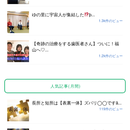
ゆの里に宇宙人が集結した
þ...
1.3k件のビュー
【奇跡の治療をする歯医者さん】ついに！福
山へ♡...
1.2k件のビュー
人気記事(月間)
長所と短所は【表裏一体】ズバリ◯◯ですȃ...
119件のビュー