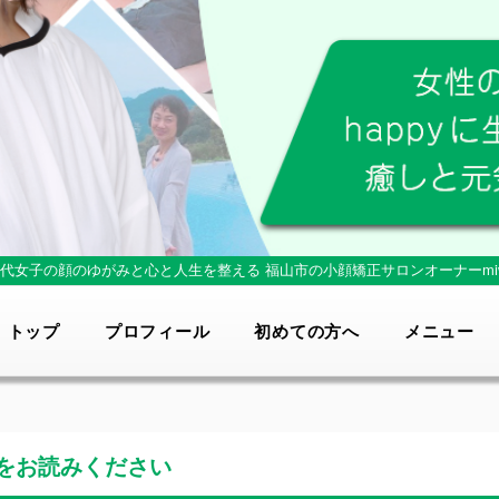
0代女子の顔のゆがみと心と人生を整える
福山市の小顔矯正サロンオーナーmi
トップ
プロフィール
初めての方へ
メニュー
をお読みください