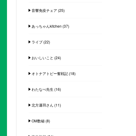
音響免疫チェア
(25)
あっちゃんkitchen
(37)
ライブ
(22)
おいしいこと
(24)
オトナアトピー奮戦記
(18)
わたなべ先生
(16)
北方邁羽さん
(11)
OM数秘
(8)