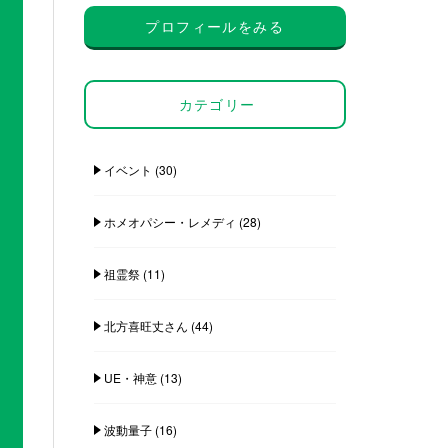
プロフィールをみる
カテゴリー
イベント
(30)
ホメオパシー・レメディ
(28)
祖霊祭
(11)
北方喜旺丈さん
(44)
UE・神意
(13)
波動量子
(16)