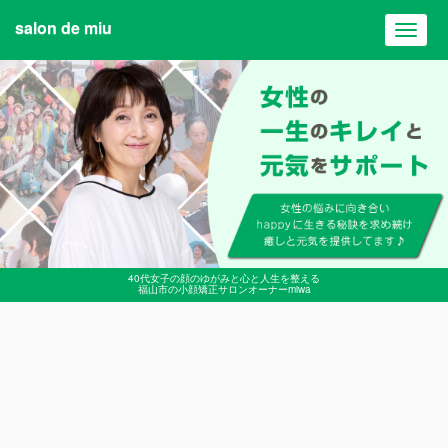
salon de miu
Toggl
navig
40代女子の顔のゆがみと心と人生を整える
福山市の小顔矯正サロンオーナーmiwa