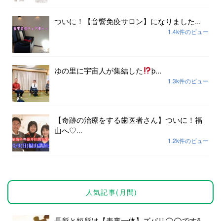
ついに！【音響免疫サロン】になりました...
1.4k件のビュー
ゆの里に宇宙人が集結した
þ...
1.3k件のビュー
【奇跡の治療をする歯医者さん】ついに！福
山へ♡...
1.2k件のビュー
人気記事(月間)
長所と短所は【表裏一体】ズバリ◯◯ですȃ...