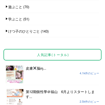
遊ぶこと
(70)
学ぶこと
(51)
けつ子のひとりごと
(143)
人気記事(トータル)
皮膚
脳ɱ...
4.1k件のビュー
第12期個性學＠福山 6月よりスタートしま
す...
2.5k件のビュー