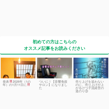
初めての方はこちらの
オススメ記事をお読みください
発表
2026年（1の
ついに！【音響免疫
売り上げを追わない
サロン】になりまし
のに、売り上げが上
年）の1月11日に
た
がるけつ子流経営の
道のり③