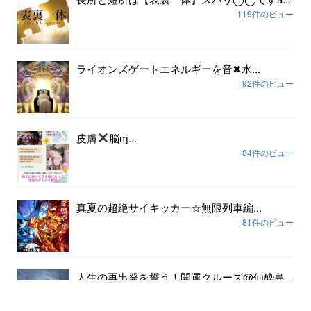
119件のビュー
ライオンズゲートエネルギーを音✖︎水...
92件のビュー
皮膚
脳ɱ...
84件のビュー
真夏の超絶サイキッカー☆無限列車編...
81件のビュー
人生の再出発を誓う！開運クルーズ@仙酔島...
79件のビュー