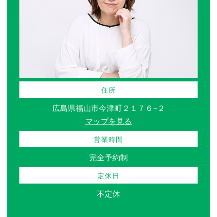
住所
広島県福山市今津町２１７６−２
マップを見る
営業時間
完全予約制
定休日
不定休