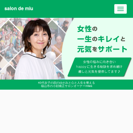
salon de miu
Toggl
navig
40代女子の顔のゆがみと心と人生を整える
福山市の小顔矯正サロンオーナーmiwa