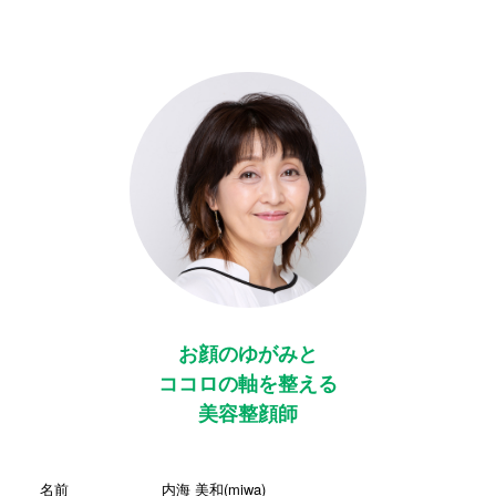
お顔のゆがみと
ココロの軸を整える
美容整顔師
名前
内海 美和(miwa)