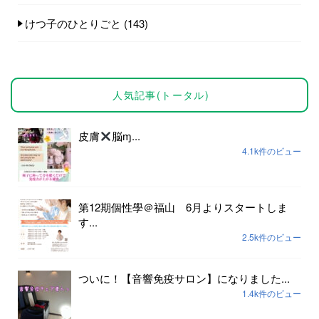
けつ子のひとりごと
(143)
人気記事(トータル)
皮膚
脳ɱ...
4.1k件のビュー
第12期個性學＠福山 6月よりスタートしま
す...
2.5k件のビュー
ついに！【音響免疫サロン】になりました...
1.4k件のビュー