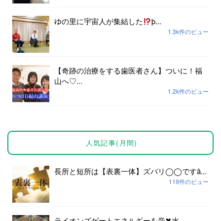
ゆの里に宇宙人が集結した
þ...
1.3k件のビュー
【奇跡の治療をする歯医者さん】ついに！福
山へ♡...
1.2k件のビュー
人気記事(月間)
長所と短所は【表裏一体】ズバリ◯◯ですȃ...
119件のビュー
ライオンズゲートエネルギーを音✖︎水...