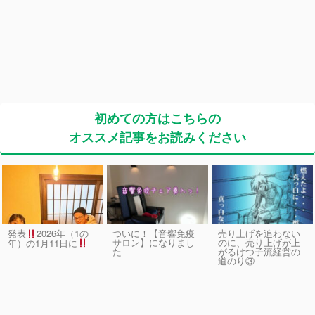
初めての方はこちらの
オススメ記事をお読みください
発表
2026年（1の
ついに！【音響免疫
売り上げを追わない
サロン】になりまし
のに、売り上げが上
年）の1月11日に
た
がるけつ子流経営の
道のり③