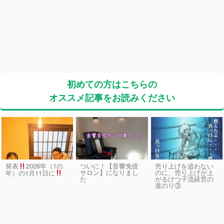
初めての方はこちらの
オススメ記事をお読みください
発表
2026年（1の
ついに！【音響免疫
売り上げを追わない
サロン】になりまし
のに、売り上げが上
年）の1月11日に
た
がるけつ子流経営の
道のり③