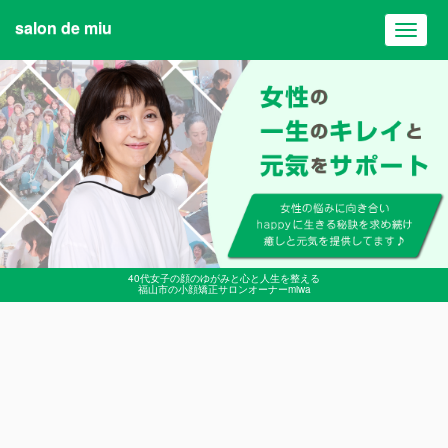
salon de miu
Toggl
navig
40代女子の顔のゆがみと心と人生を整える
福山市の小顔矯正サロンオーナーmiwa