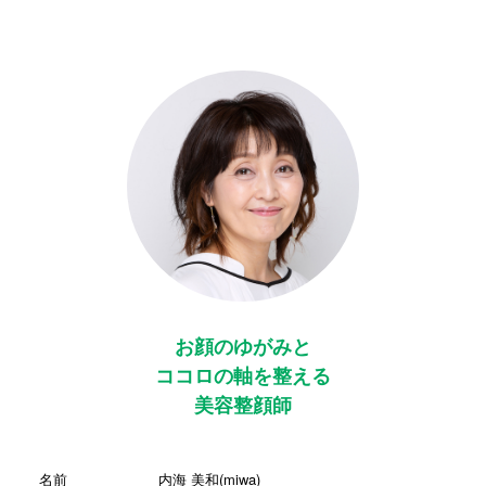
お顔のゆがみと
ココロの軸を整える
美容整顔師
名前
内海 美和(miwa)