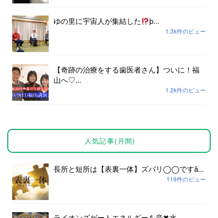
ゆの里に宇宙人が集結した
þ...
1.3k件のビュー
【奇跡の治療をする歯医者さん】ついに！福
山へ♡...
1.2k件のビュー
人気記事(月間)
長所と短所は【表裏一体】ズバリ◯◯ですȃ...
119件のビュー
ライオンズゲートエネルギーを音✖︎水...