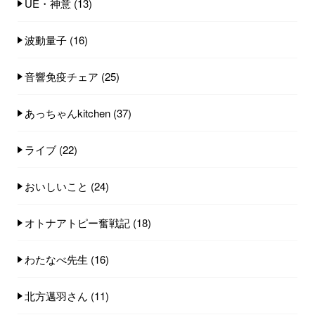
UE・神意
(13)
波動量子
(16)
音響免疫チェア
(25)
あっちゃんkitchen
(37)
ライブ
(22)
おいしいこと
(24)
オトナアトピー奮戦記
(18)
わたなべ先生
(16)
北方邁羽さん
(11)