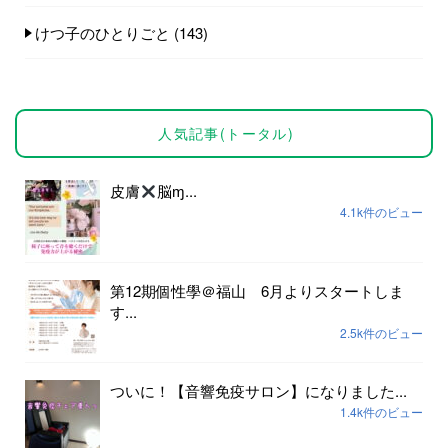
けつ子のひとりごと
(143)
人気記事(トータル)
皮膚
脳ɱ...
4.1k件のビュー
第12期個性學＠福山 6月よりスタートしま
す...
2.5k件のビュー
ついに！【音響免疫サロン】になりました...
1.4k件のビュー