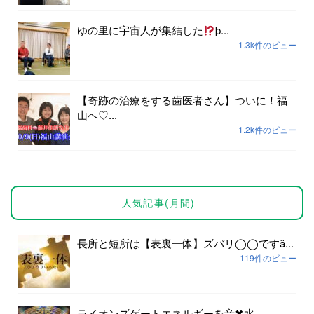
ゆの里に宇宙人が集結した
þ...
1.3k件のビュー
【奇跡の治療をする歯医者さん】ついに！福
山へ♡...
1.2k件のビュー
人気記事(月間)
長所と短所は【表裏一体】ズバリ◯◯ですȃ...
119件のビュー
ライオンズゲートエネルギーを音✖︎水...