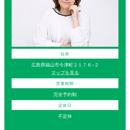
住所
広島県福山市今津町２１７６−２
マップを見る
営業時間
完全予約制
定休日
不定休