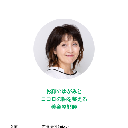
お顔のゆがみと
ココロの軸を整える
美容整顔師
名前
内海 美和(miwa)