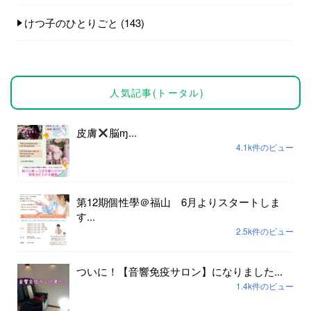
けつ子のひとりごと
(143)
人気記事(トータル)
皮膚
脳ɱ...
4.1k件のビュー
第12期個性學＠福山 6月よりスタートしま
す...
2.5k件のビュー
ついに！【音響免疫サロン】になりました...
1.4k件のビュー