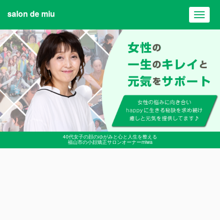
salon de miu
Toggl
navig
40代女子の顔のゆがみと心と人生を整える
福山市の小顔矯正サロンオーナーmiwa