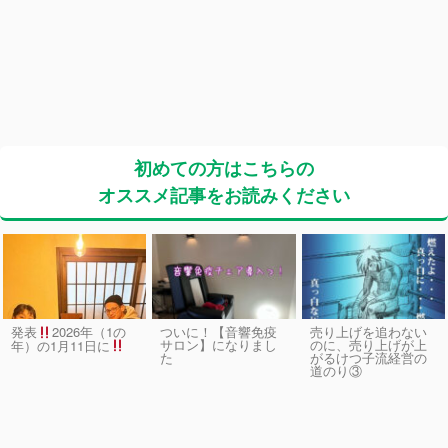
初めての方はこちらの
オススメ記事をお読みください
発表
2026年（1の
ついに！【音響免疫
売り上げを追わない
サロン】になりまし
のに、売り上げが上
年）の1月11日に
た
がるけつ子流経営の
道のり③