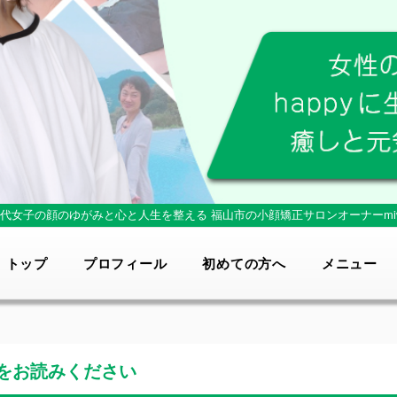
0代女子の顔のゆがみと心と人生を整える
福山市の小顔矯正サロンオーナーmi
トップ
プロフィール
初めての方へ
メニュー
をお読みください