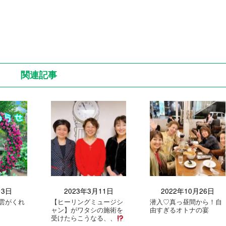
関連記事
月3日
2023年3月11日
2022年10月26日
雲がくれ
【ヒーリングミュージシ
潜入♡真っ昼間から！自
ャン】がワタシの施術を
由すぎるオトナの宴
受けたらこうなる、、