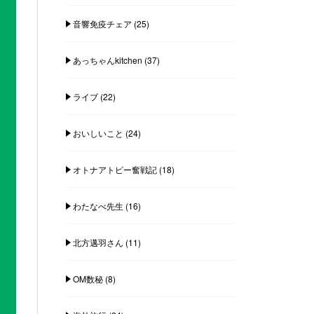
音響免疫チェア
(25)
あっちゃんkitchen
(37)
ライブ
(22)
おいしいこと
(24)
オトナアトピー奮戦記
(18)
わたなべ先生
(16)
北方邁羽さん
(11)
OM数秘
(8)