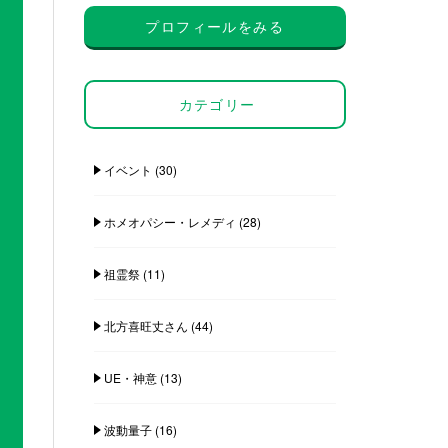
プロフィールをみる
カテゴリー
イベント
(30)
ホメオパシー・レメディ
(28)
祖霊祭
(11)
北方喜旺丈さん
(44)
UE・神意
(13)
波動量子
(16)