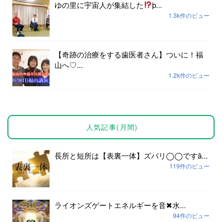
ゆの里に宇宙人が集結した
þ...
1.3k件のビュー
【奇跡の治療をする歯医者さん】ついに！福
山へ♡...
1.2k件のビュー
人気記事(月間)
長所と短所は【表裏一体】ズバリ◯◯ですȃ...
119件のビュー
ライオンズゲートエネルギーを音✖︎水...
94件のビュー