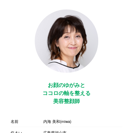
お顔のゆがみと
ココロの軸を整える
美容整顔師
名前
内海 美和(miwa)
住まい
広島県福山市