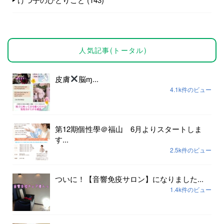
人気記事(トータル)
皮膚
脳ɱ...
4.1k件のビュー
第12期個性學＠福山 6月よりスタートしま
す...
2.5k件のビュー
ついに！【音響免疫サロン】になりました...
1.4k件のビュー