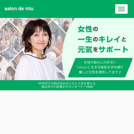
salon de miu
Toggl
navig
40代女子の顔のゆがみと心と人生を整える
福山市の小顔矯正サロンオーナーmiwa