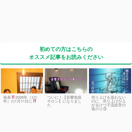
初めての方はこちらの
オススメ記事をお読みください
発表
2026年（1の
ついに！【音響免疫
売り上げを追わない
サロン】になりまし
のに、売り上げが上
年）の1月11日に
た
がるけつ子流経営の
道のり③