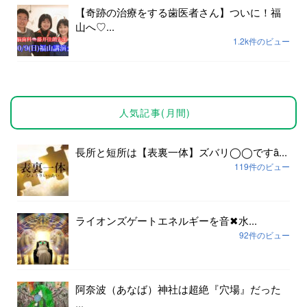
【奇跡の治療をする歯医者さん】ついに！福
山へ♡...
1.2k件のビュー
人気記事(月間)
長所と短所は【表裏一体】ズバリ◯◯ですȃ...
119件のビュー
ライオンズゲートエネルギーを音✖︎水...
92件のビュー
阿奈波（あなば）神社は超絶『穴場』だった
...