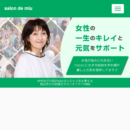
salon de miu
Toggl
navig
40代女子の顔のゆがみと心と人生を整える
福山市の小顔矯正サロンオーナーmiwa