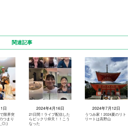
関連記事
月1日
2024年4月16日
2024年7月12日
で限界突
21日間！ライブ配信した
うつみ家！2024夏のリト
のつまり
らビックリ仰天！！こう
リートは高野山
◎;)
なった