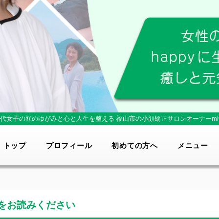
0代女子の顔のゆがみと心と人生を整える
福山市の小顔矯正サロンオーナーmi
トップ
プロフィール
初めての方へ
メニュー
をお読みください