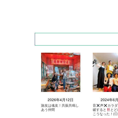
2026年4月12日
2024年6
旅友は魂友！共振共鳴し
音
声
カラダ
あう仲間
破すると
とど
こうなった！(◎_