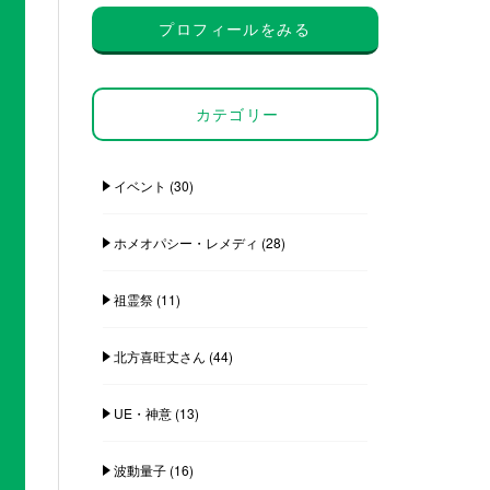
プロフィールをみる
カテゴリー
イベント
(30)
ホメオパシー・レメディ
(28)
祖霊祭
(11)
北方喜旺丈さん
(44)
UE・神意
(13)
波動量子
(16)