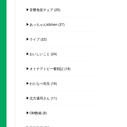
音響免疫チェア
(25)
あっちゃんkitchen
(37)
ライブ
(22)
おいしいこと
(24)
オトナアトピー奮戦記
(18)
わたなべ先生
(16)
北方邁羽さん
(11)
OM数秘
(8)