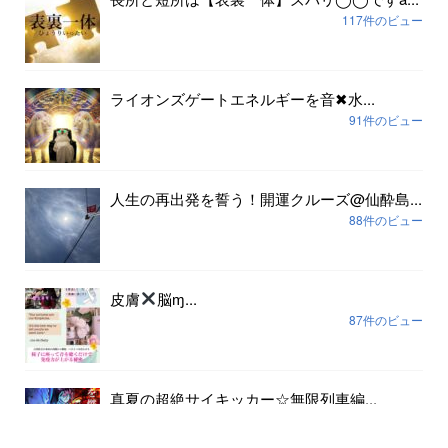
117件のビュー
ライオンズゲートエネルギーを音✖︎水...
91件のビュー
人生の再出発を誓う！開運クルーズ@仙酔島...
88件のビュー
皮膚
脳ɱ...
87件のビュー
真夏の超絶サイキッカー☆無限列車編...
80件のビュー