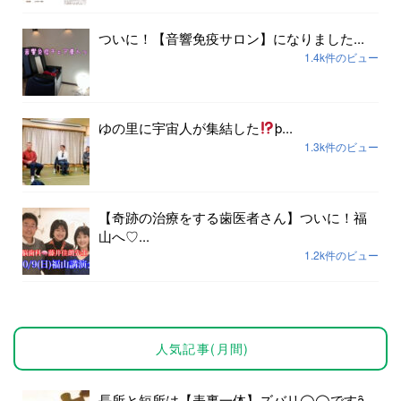
ついに！【音響免疫サロン】になりました...
1.4k件のビュー
ゆの里に宇宙人が集結した
þ...
1.3k件のビュー
【奇跡の治療をする歯医者さん】ついに！福
山へ♡...
1.2k件のビュー
人気記事(月間)
長所と短所は【表裏一体】ズバリ◯◯ですȃ...