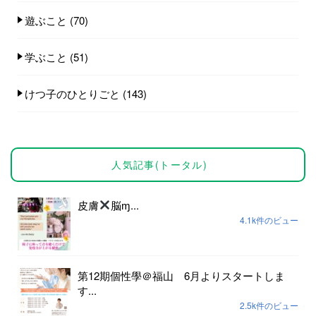
遊ぶこと
(70)
学ぶこと
(51)
けつ子のひとりごと
(143)
人気記事(トータル)
皮膚
脳ɱ...
4.1k件のビュー
第12期個性學＠福山 6月よりスタートしま
す...
2.5k件のビュー