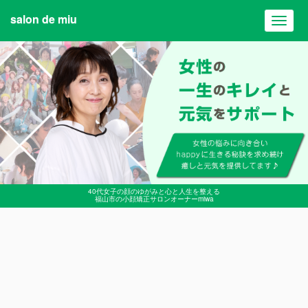
salon de miu
Toggl
navig
40代女子の顔のゆがみと心と人生を整える
福山市の小顔矯正サロンオーナーmiwa