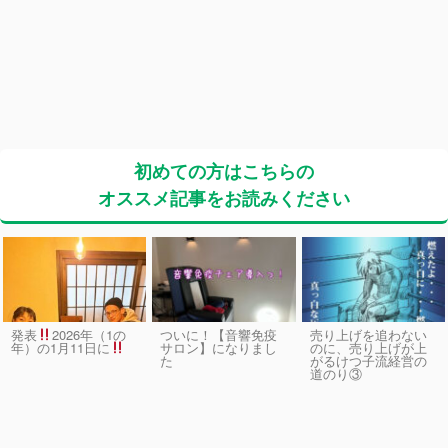
初めての方はこちらの
オススメ記事をお読みください
発表
2026年（1の
ついに！【音響免疫
売り上げを追わない
サロン】になりまし
のに、売り上げが上
年）の1月11日に
た
がるけつ子流経営の
道のり③