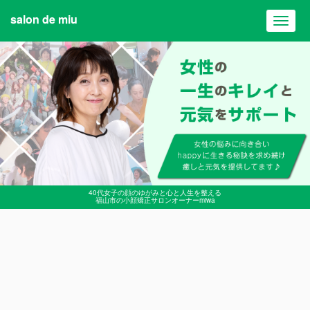
salon de miu
Toggl
navig
40代女子の顔のゆがみと心と人生を整える
福山市の小顔矯正サロンオーナーmiwa