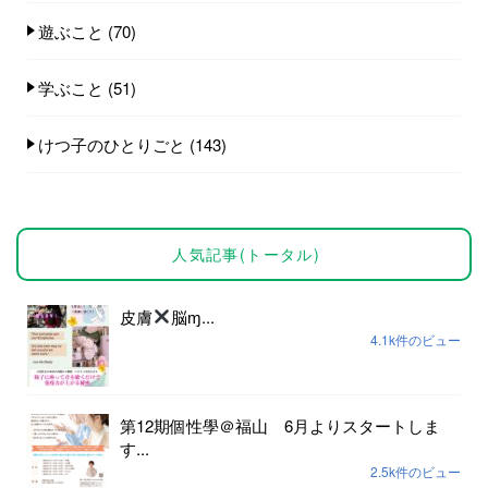
遊ぶこと
(70)
学ぶこと
(51)
けつ子のひとりごと
(143)
人気記事(トータル)
皮膚
脳ɱ...
4.1k件のビュー
第12期個性學＠福山 6月よりスタートしま
す...
2.5k件のビュー