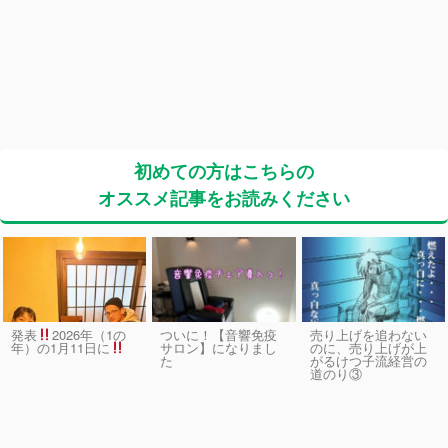
初めての方はこちらの
オススメ記事をお読みください
発表
2026年（1の
ついに！【音響免疫
売り上げを追わない
サロン】になりまし
のに、売り上げが上
年）の1月11日に
た
がるけつ子流経営の
道のり③