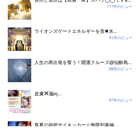
117件のビュー
ライオンズゲートエネルギーを音✖︎水...
91件のビュー
人生の再出発を誓う！開運クルーズ@仙酔島...
88件のビュー
皮膚
脳ɱ...
87件のビュー
真夏の超絶サイキッカー☆無限列車編...
80件のビュー