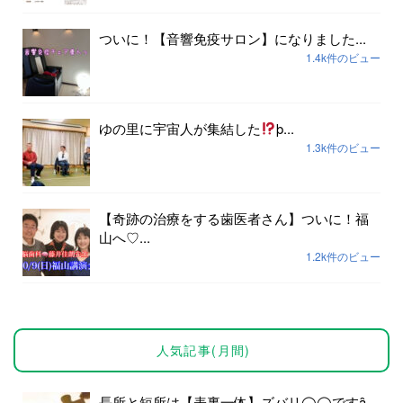
ついに！【音響免疫サロン】になりました...
1.4k件のビュー
ゆの里に宇宙人が集結した
þ...
1.3k件のビュー
【奇跡の治療をする歯医者さん】ついに！福
山へ♡...
1.2k件のビュー
人気記事(月間)
長所と短所は【表裏一体】ズバリ◯◯ですȃ...