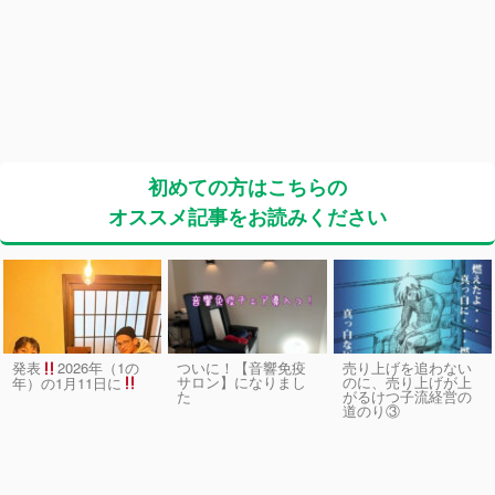
初めての方はこちらの
オススメ記事をお読みください
発表
2026年（1の
ついに！【音響免疫
売り上げを追わない
サロン】になりまし
のに、売り上げが上
年）の1月11日に
た
がるけつ子流経営の
道のり③