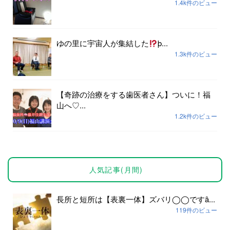
1.4k件のビュー
ゆの里に宇宙人が集結した
þ...
1.3k件のビュー
【奇跡の治療をする歯医者さん】ついに！福
山へ♡...
1.2k件のビュー
人気記事(月間)
長所と短所は【表裏一体】ズバリ◯◯ですȃ...
119件のビュー