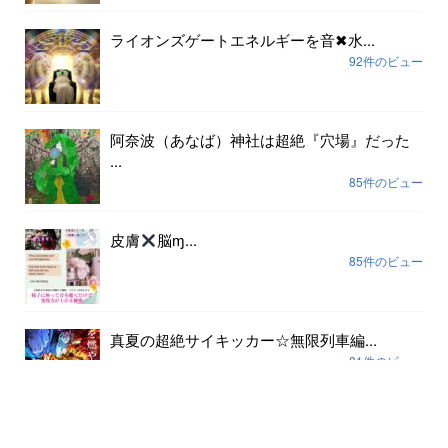
ライオンズゲートエネルギーを音✖︎水...
92件のビュー
阿奈波（あなば）神社は超絶『穴場』だった
...
85件のビュー
皮膚
脳ɱ...
85件のビュー
真夏の超絶サイキッカー☆無限列車編...
81件のビュー