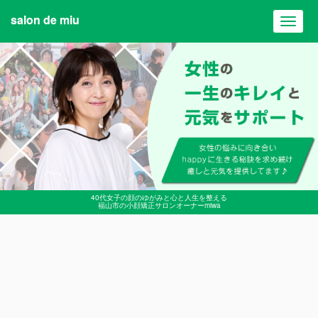
salon de miu
Toggl
navig
40代女子の顔のゆがみと心と人生を整える
福山市の小顔矯正サロンオーナーmiwa