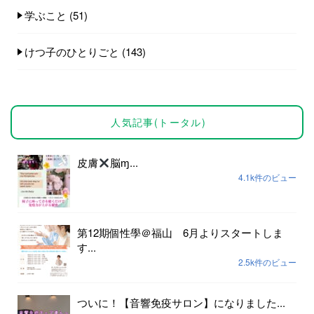
学ぶこと
(51)
けつ子のひとりごと
(143)
人気記事(トータル)
皮膚
脳ɱ...
4.1k件のビュー
第12期個性學＠福山 6月よりスタートしま
す...
2.5k件のビュー
ついに！【音響免疫サロン】になりました...