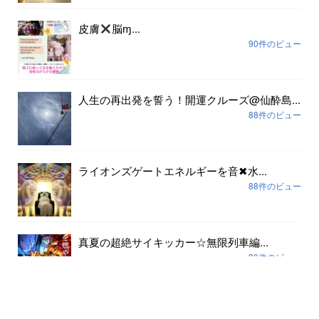
皮膚
脳ɱ...
90件のビュー
人生の再出発を誓う！開運クルーズ@仙酔島...
88件のビュー
ライオンズゲートエネルギーを音✖︎水...
88件のビュー
真夏の超絶サイキッカー☆無限列車編...
80件のビュー