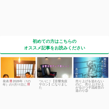
初めての方はこちらの
オススメ記事をお読みください
発表
2026年（1の
ついに！【音響免疫
売り上げを追わない
サロン】になりまし
のに、売り上げが上
年）の1月11日に
た
がるけつ子流経営の
道のり③