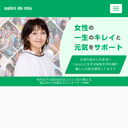
salon de miu
Toggl
navig
40代女子の顔のゆがみと心と人生を整える
福山市の小顔矯正サロンオーナーmiwa