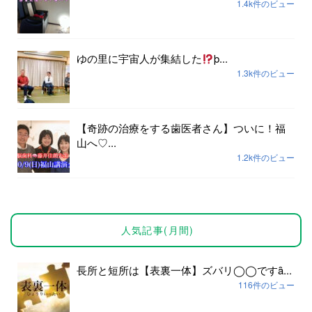
1.4k件のビュー
ゆの里に宇宙人が集結した
þ...
1.3k件のビュー
【奇跡の治療をする歯医者さん】ついに！福
山へ♡...
1.2k件のビュー
人気記事(月間)
長所と短所は【表裏一体】ズバリ◯◯ですȃ...
116件のビュー