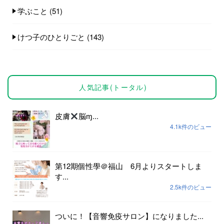
学ぶこと
(51)
けつ子のひとりごと
(143)
人気記事(トータル)
皮膚
脳ɱ...
4.1k件のビュー
第12期個性學＠福山 6月よりスタートしま
す...
2.5k件のビュー
ついに！【音響免疫サロン】になりました...