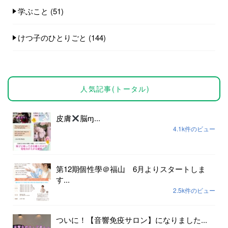
学ぶこと
(51)
けつ子のひとりごと
(144)
人気記事(トータル)
皮膚
脳ɱ...
4.1k件のビュー
第12期個性學＠福山 6月よりスタートしま
す...
2.5k件のビュー
ついに！【音響免疫サロン】になりました...