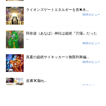
ライオンズゲートエネルギーを音✖︎水...
95件のビュー
阿奈波（あなば）神社は超絶『穴場』だった
...
89件のビュー
真夏の超絶サイキッカー☆無限列車編...
82件のビュー
皮膚
脳ɱ...
80件のビュー