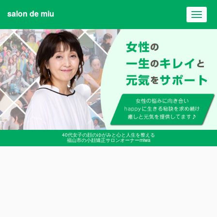
salon de miu
Toggl
navig
40代女子の顔のゆがみと心と人生を整える
福山市の小顔矯正サロンオーナーmiwa