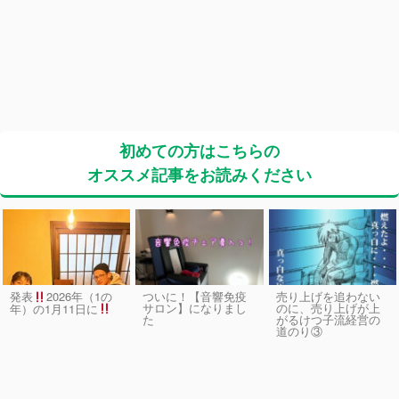
初めての方はこちらの
オススメ記事をお読みください
発表
2026年（1の
ついに！【音響免疫
売り上げを追わない
サロン】になりまし
のに、売り上げが上
年）の1月11日に
た
がるけつ子流経営の
道のり③