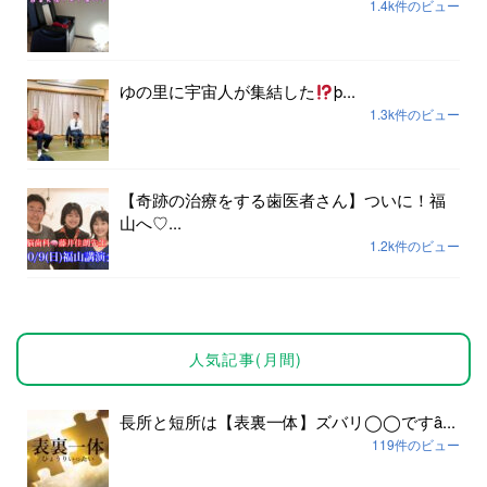
1.4k件のビュー
ゆの里に宇宙人が集結した
þ...
1.3k件のビュー
【奇跡の治療をする歯医者さん】ついに！福
山へ♡...
1.2k件のビュー
人気記事(月間)
長所と短所は【表裏一体】ズバリ◯◯ですȃ...
119件のビュー