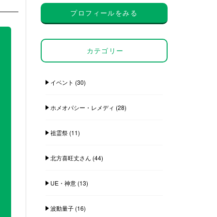
プロフィールをみる
カテゴリー
イベント
(30)
ホメオパシー・レメディ
(28)
祖霊祭
(11)
北方喜旺丈さん
(44)
UE・神意
(13)
波動量子
(16)