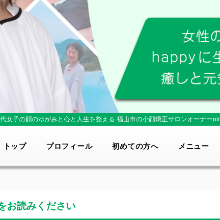
0代女子の顔のゆがみと心と人生を整える
福山市の小顔矯正サロンオーナーmi
トップ
プロフィール
初めての方へ
メニュー
をお読みください