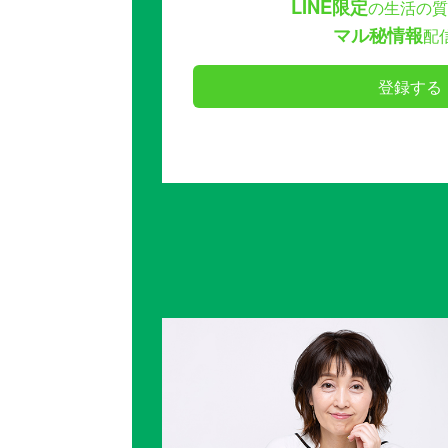
LINE限定
の生活の質
マル秘情報
配
登録する