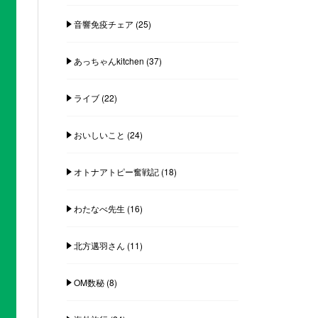
音響免疫チェア
(25)
あっちゃんkitchen
(37)
ライブ
(22)
おいしいこと
(24)
オトナアトピー奮戦記
(18)
わたなべ先生
(16)
北方邁羽さん
(11)
OM数秘
(8)