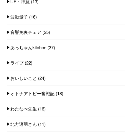
UE・神意
(13)
波動量子
(16)
音響免疫チェア
(25)
あっちゃんkitchen
(37)
ライブ
(22)
おいしいこと
(24)
オトナアトピー奮戦記
(18)
わたなべ先生
(16)
北方邁羽さん
(11)