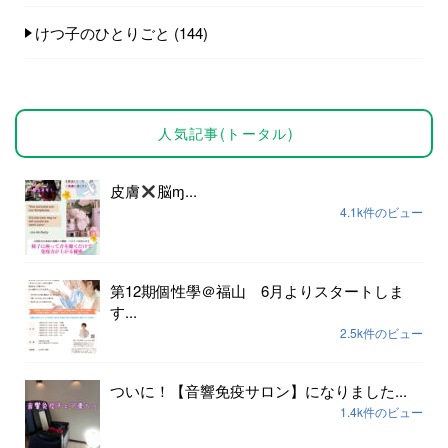
けつ子のひとりごと
(144)
人気記事(トータル)
皮膚
脳ɱ...
4.1k件のビュー
第12期個性學＠福山 6月よりスタートしま
す...
2.5k件のビュー
ついに！【音響免疫サロン】になりました...
1.4k件のビュー