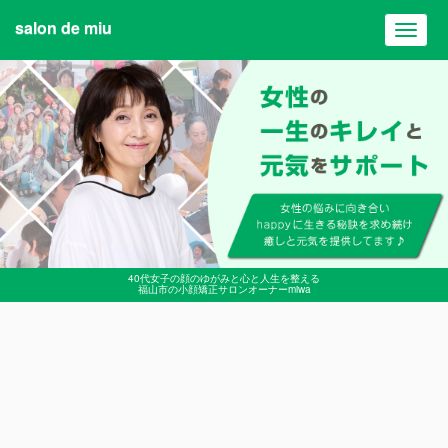
salon de miu
Toggl
navig
40代女子の顔のゆがみと心と人生を整える
福山市の小顔矯正サロンオーナーmiwa