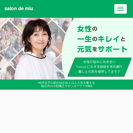
salon de miu
Toggl
navig
40代女子の顔のゆがみと心と人生を整える
福山市の小顔矯正サロンオーナーmiwa