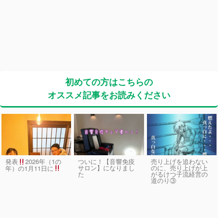
初めての方はこちらの
オススメ記事をお読みください
発表
2026年（1の
ついに！【音響免疫
売り上げを追わない
サロン】になりまし
のに、売り上げが上
年）の1月11日に
た
がるけつ子流経営の
道のり③