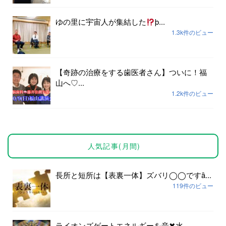
ゆの里に宇宙人が集結した
þ...
1.3k件のビュー
【奇跡の治療をする歯医者さん】ついに！福
山へ♡...
1.2k件のビュー
人気記事(月間)
長所と短所は【表裏一体】ズバリ◯◯ですȃ...
119件のビュー
ライオンズゲートエネルギーを音✖︎水...