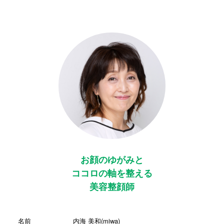
お顔のゆがみと
ココロの軸を整える
美容整顔師
名前
内海 美和(miwa)