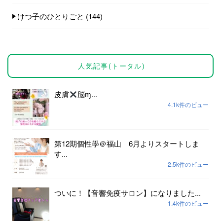
けつ子のひとりごと
(144)
人気記事(トータル)
皮膚
脳ɱ...
4.1k件のビュー
第12期個性學＠福山 6月よりスタートしま
す...
2.5k件のビュー
ついに！【音響免疫サロン】になりました...
1.4k件のビュー