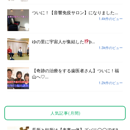
ついに！【音響免疫サロン】になりました...
1.4k件のビュー
ゆの里に宇宙人が集結した
þ...
1.3k件のビュー
【奇跡の治療をする歯医者さん】ついに！福
山へ♡...
1.2k件のビュー
人気記事(月間)
長所と短所は【表裏一体】ズバリ◯◯ですȃ...