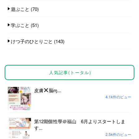
遊ぶこと
(70)
学ぶこと
(51)
けつ子のひとりごと
(143)
人気記事(トータル)
皮膚
脳ɱ...
4.1k件のビュー
第12期個性學＠福山 6月よりスタートしま
す...
2.5k件のビュー