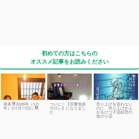
初めての方はこちらの
オススメ記事をお読みください
発表
2026年（1の
ついに！【音響免疫
売り上げを追わない
サロン】になりまし
のに、売り上げが上
年）の1月11日に
た
がるけつ子流経営の
道のり③