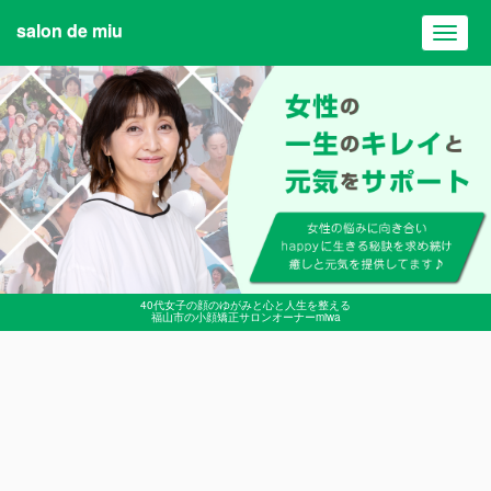
salon de miu
Toggl
navig
40代女子の顔のゆがみと心と人生を整える
福山市の小顔矯正サロンオーナーmiwa