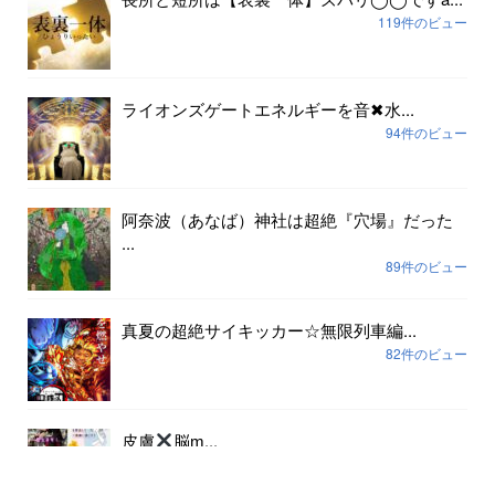
119件のビュー
ライオンズゲートエネルギーを音✖︎水...
94件のビュー
阿奈波（あなば）神社は超絶『穴場』だった
...
89件のビュー
真夏の超絶サイキッカー☆無限列車編...
82件のビュー
皮膚
脳ɱ...
79件のビュー