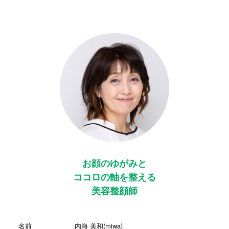
お顔のゆがみと
ココロの軸を整える
美容整顔師
名前
内海 美和(miwa)