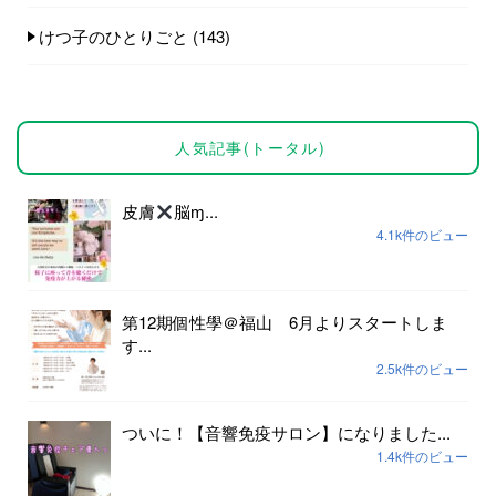
けつ子のひとりごと
(143)
人気記事(トータル)
皮膚
脳ɱ...
4.1k件のビュー
第12期個性學＠福山 6月よりスタートしま
す...
2.5k件のビュー
ついに！【音響免疫サロン】になりました...
1.4k件のビュー