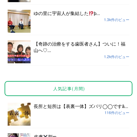
ゆの里に宇宙人が集結した
þ...
1.3k件のビュー
【奇跡の治療をする歯医者さん】ついに！福
山へ♡...
1.2k件のビュー
人気記事(月間)
長所と短所は【表裏一体】ズバリ◯◯ですȃ...
116件のビュー
皮膚
脳ɱ...