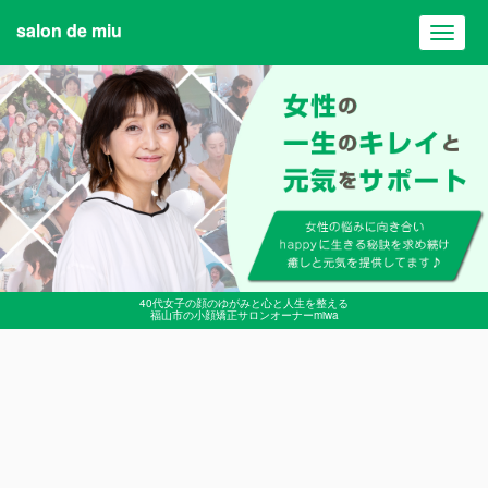
salon de miu
Toggl
navig
40代女子の顔のゆがみと心と人生を整える
福山市の小顔矯正サロンオーナーmiwa