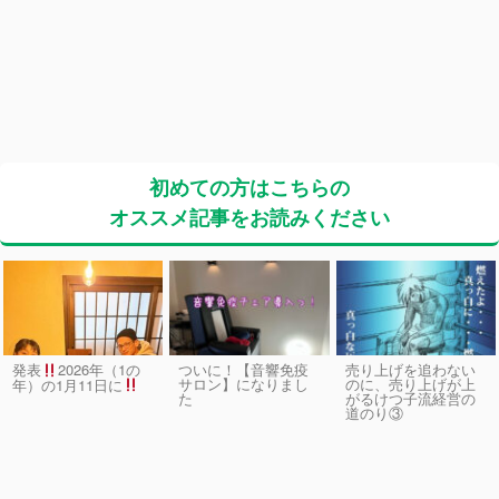
初めての方はこちらの
オススメ記事をお読みください
発表
2026年（1の
ついに！【音響免疫
売り上げを追わない
サロン】になりまし
のに、売り上げが上
年）の1月11日に
た
がるけつ子流経営の
道のり③