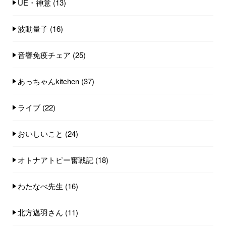
UE・神意
(13)
波動量子
(16)
音響免疫チェア
(25)
あっちゃんkitchen
(37)
ライブ
(22)
おいしいこと
(24)
オトナアトピー奮戦記
(18)
わたなべ先生
(16)
北方邁羽さん
(11)