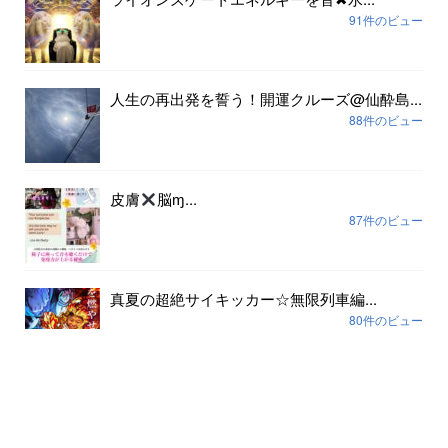
91件のビュー
人生の再出発を誓う！開運クルーズ@仙酔島...
88件のビュー
皮膚
脳ɱ...
87件のビュー
真夏の超絶サイキッカー☆無限列車編...
80件のビュー
アーカイブ