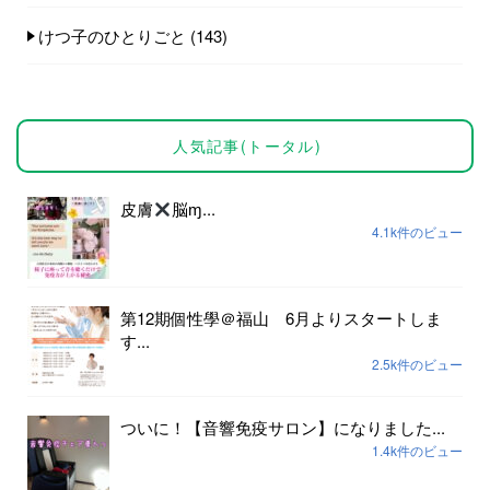
けつ子のひとりごと
(143)
人気記事(トータル)
皮膚
脳ɱ...
4.1k件のビュー
第12期個性學＠福山 6月よりスタートしま
す...
2.5k件のビュー
ついに！【音響免疫サロン】になりました...
1.4k件のビュー