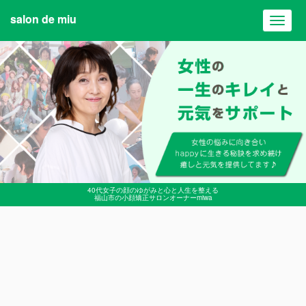
salon de miu
Toggl
navig
40代女子の顔のゆがみと心と人生を整える
福山市の小顔矯正サロンオーナーmiwa