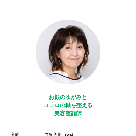
お顔のゆがみと
ココロの軸を整える
美容整顔師
名前
内海 美和(miwa)