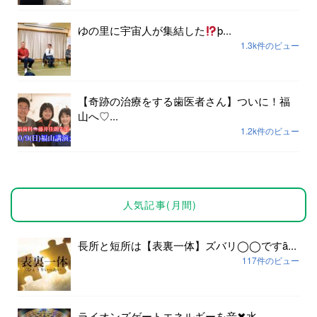
ゆの里に宇宙人が集結した
þ...
1.3k件のビュー
【奇跡の治療をする歯医者さん】ついに！福
山へ♡...
1.2k件のビュー
人気記事(月間)
長所と短所は【表裏一体】ズバリ◯◯ですȃ...
117件のビュー
ライオンズゲートエネルギーを音✖︎水...