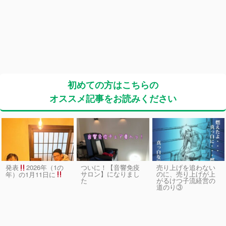
初めての方はこちらの
オススメ記事をお読みください
発表
2026年（1の
ついに！【音響免疫
売り上げを追わない
サロン】になりまし
のに、売り上げが上
年）の1月11日に
た
がるけつ子流経営の
道のり③