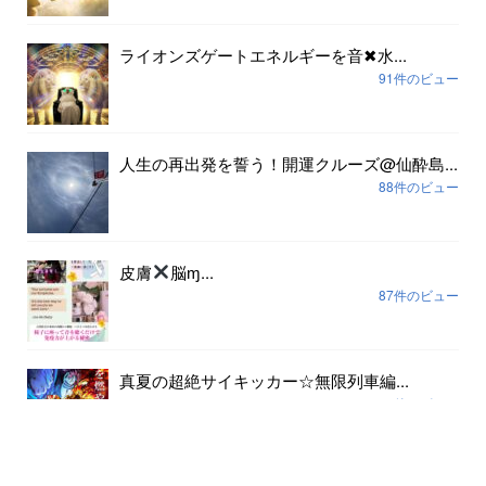
ライオンズゲートエネルギーを音✖︎水...
91件のビュー
人生の再出発を誓う！開運クルーズ@仙酔島...
88件のビュー
皮膚
脳ɱ...
87件のビュー
真夏の超絶サイキッカー☆無限列車編...
80件のビュー