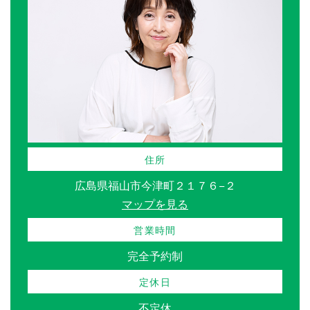
住所
広島県福山市今津町２１７６−２
マップを見る
営業時間
完全予約制
定休日
不定休