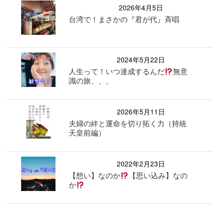
2026年4月5日
台湾で！まさかの『君が代』斉唱
2024年5月22日
人生って！いつ達成するんだ
無意
識の旅、、、
2026年5月11日
夫婦の絆と運命を切り拓く力（持統
天皇前編）
2022年2月23日
【想い】なのか
【思い込み】なの
か