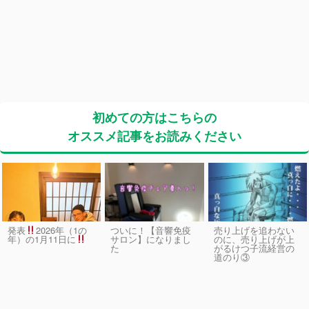
初めての方はこちらの
オススメ記事をお読みください
発表
2026年（1の
ついに！【音響免疫
売り上げを追わない
サロン】になりまし
のに、売り上げが上
年）の1月11日に
た
がるけつ子流経営の
道のり③