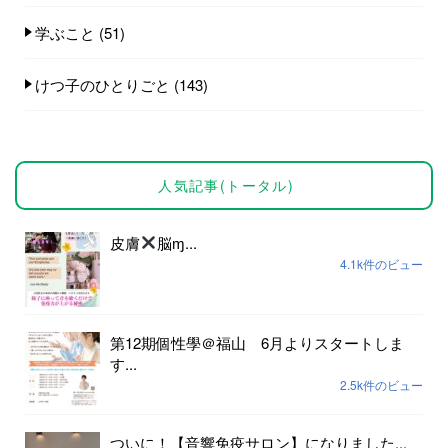
学ぶこと
(51)
けつ子のひとりごと
(143)
人気記事(トータル)
皮膚
脳ɱ...
4.1k件のビュー
第12期個性學＠福山 6月よりスタートしま
す...
2.5k件のビュー
ついに！【音響免疫サロン】になりました...