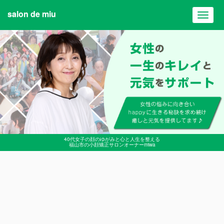
salon de miu
Toggl
navig
40代女子の顔のゆがみと心と人生を整える
福山市の小顔矯正サロンオーナーmiwa