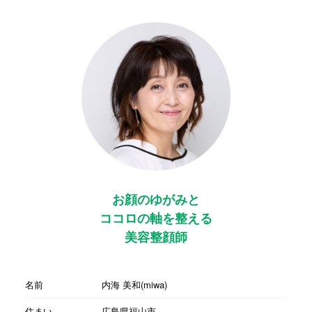
お顔のゆがみと
ココロの軸を整える
美容整顔師
名前
内海 美和(miwa)
住まい
広島県福山市