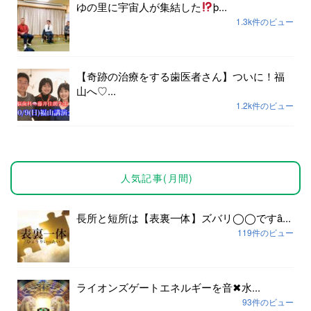
ゆの里に宇宙人が集結した
þ...
1.3k件のビュー
【奇跡の治療をする歯医者さん】ついに！福
山へ♡...
1.2k件のビュー
人気記事(月間)
長所と短所は【表裏一体】ズバリ◯◯ですȃ...
119件のビュー
ライオンズゲートエネルギーを音✖︎水...
93件のビュー