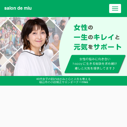
salon de miu
Toggl
navig
40代女子の顔のゆがみと心と人生を整える
福山市の小顔矯正サロンオーナーmiwa