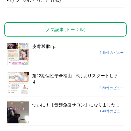
人気記事(トータル)
皮膚
脳ɱ...
4.1k件のビュー
第12期個性學＠福山 6月よりスタートしま
す...
2.5k件のビュー
ついに！【音響免疫サロン】になりました...
1.4k件のビュー