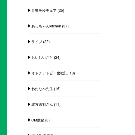
音響免疫チェア
(25)
あっちゃんkitchen
(37)
ライブ
(22)
おいしいこと
(24)
オトナアトピー奮戦記
(18)
わたなべ先生
(16)
北方邁羽さん
(11)
OM数秘
(8)