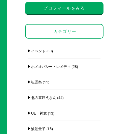
プロフィールをみる
カテゴリー
イベント
(30)
ホメオパシー・レメディ
(28)
祖霊祭
(11)
北方喜旺丈さん
(44)
UE・神意
(13)
波動量子
(16)