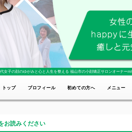
0代女子の顔のゆがみと心と人生を整える
福山市の小顔矯正サロンオーナーmi
トップ
プロフィール
初めての方へ
メニュー
をお読みください