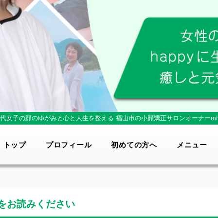
0代女子の顔のゆがみと心と人生を整える
福山市の小顔矯正サロンオーナーmi
トップ
プロフィール
初めての方へ
メニュー
をお読みください