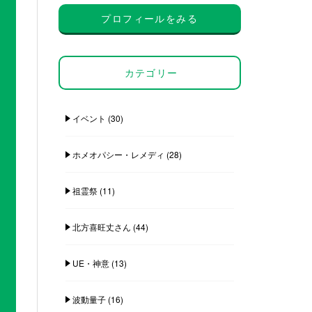
プロフィールをみる
カテゴリー
イベント
(30)
ホメオパシー・レメディ
(28)
祖霊祭
(11)
北方喜旺丈さん
(44)
UE・神意
(13)
波動量子
(16)