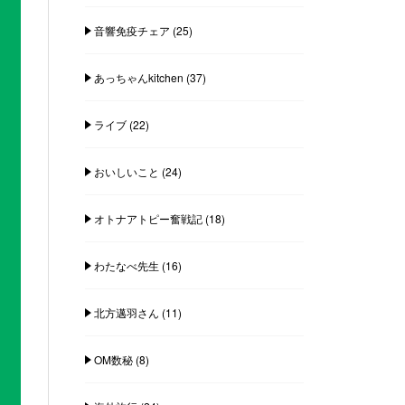
音響免疫チェア
(25)
あっちゃんkitchen
(37)
ライブ
(22)
おいしいこと
(24)
オトナアトピー奮戦記
(18)
わたなべ先生
(16)
北方邁羽さん
(11)
OM数秘
(8)