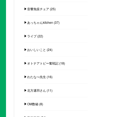
音響免疫チェア
(25)
あっちゃんkitchen
(37)
ライブ
(22)
おいしいこと
(24)
オトナアトピー奮戦記
(18)
わたなべ先生
(16)
北方邁羽さん
(11)
OM数秘
(8)