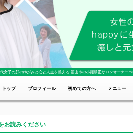
0代女子の顔のゆがみと心と人生を整える
福山市の小顔矯正サロンオーナーmi
トップ
プロフィール
初めての方へ
メニュー
をお読みください