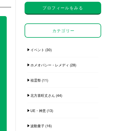
プロフィールをみる
カテゴリー
イベント
(30)
ホメオパシー・レメディ
(28)
祖霊祭
(11)
北方喜旺丈さん
(44)
UE・神意
(13)
波動量子
(16)