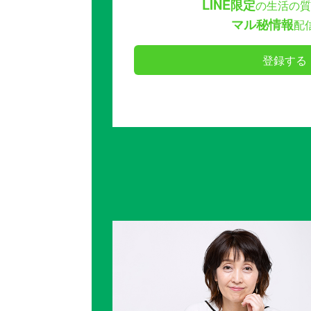
LINE限定
の生活の質
マル秘情報
配
登録する