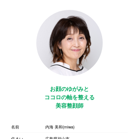
お顔のゆがみと
ココロの軸を整える
美容整顔師
名前
内海 美和(miwa)
住まい
広島県福山市