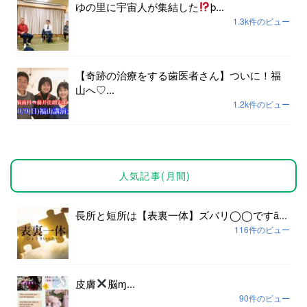
ゆの里に宇宙人が集結した
þ...
1.3k件のビュー
【奇跡の治療をする歯医者さん】ついに！福
山へ♡...
1.2k件のビュー
人気記事(月間)
長所と短所は【表裏一体】ズバリ◯◯ですȃ...
116件のビュー
皮膚
脳ɱ...
90件のビュー