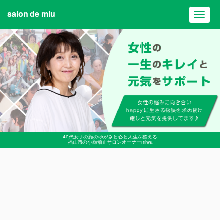
salon de miu
Toggl
navig
40代女子の顔のゆがみと心と人生を整える
福山市の小顔矯正サロンオーナーmiwa