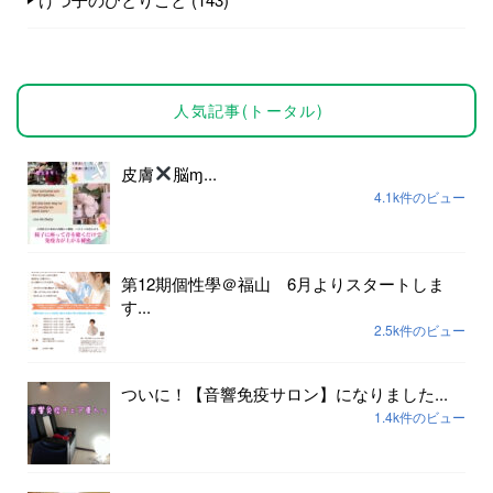
人気記事(トータル)
皮膚
脳ɱ...
4.1k件のビュー
第12期個性學＠福山 6月よりスタートしま
す...
2.5k件のビュー
ついに！【音響免疫サロン】になりました...
1.4k件のビュー