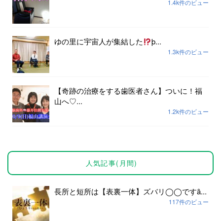
1.4k件のビュー
ゆの里に宇宙人が集結した
þ...
1.3k件のビュー
【奇跡の治療をする歯医者さん】ついに！福
山へ♡...
1.2k件のビュー
人気記事(月間)
長所と短所は【表裏一体】ズバリ◯◯ですȃ...
117件のビュー