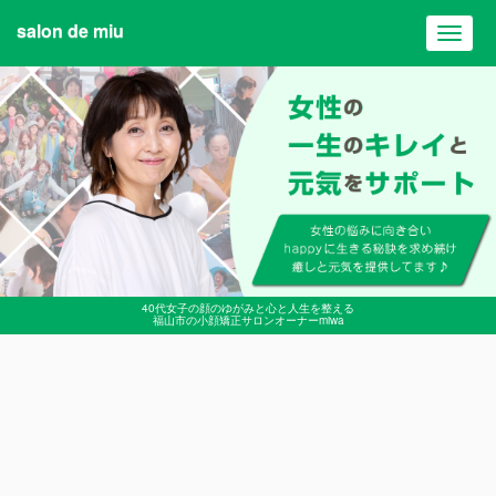
salon de miu
Toggl
navig
40代女子の顔のゆがみと心と人生を整える
福山市の小顔矯正サロンオーナーmiwa