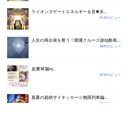
ライオンズゲートエネルギーを音✖︎水...
91件のビュー
人生の再出発を誓う！開運クルーズ@仙酔島...
88件のビュー
皮膚
脳ɱ...
87件のビュー
真夏の超絶サイキッカー☆無限列車編...
80件のビュー