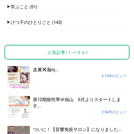
学ぶこと
(51)
けつ子のひとりごと
(143)
人気記事(トータル)
皮膚
脳ɱ...
4.1k件のビュー
第12期個性學＠福山 6月よりスタートしま
す...
2.5k件のビュー
ついに！【音響免疫サロン】になりました...