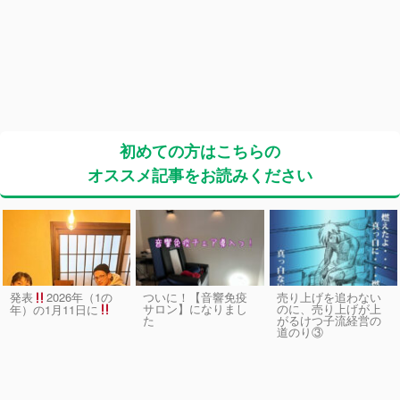
初めての方はこちらの
オススメ記事をお読みください
発表
2026年（1の
ついに！【音響免疫
売り上げを追わない
サロン】になりまし
のに、売り上げが上
年）の1月11日に
た
がるけつ子流経営の
道のり③